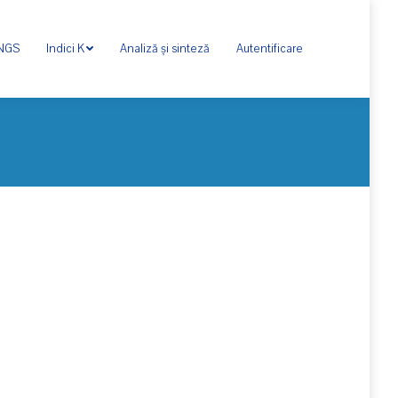
ONGS
Indici K
Analiză și sinteză
Autentificare