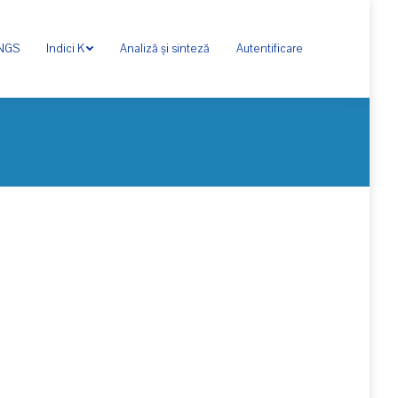
ONGS
Indici K
Analiză și sinteză
Autentificare