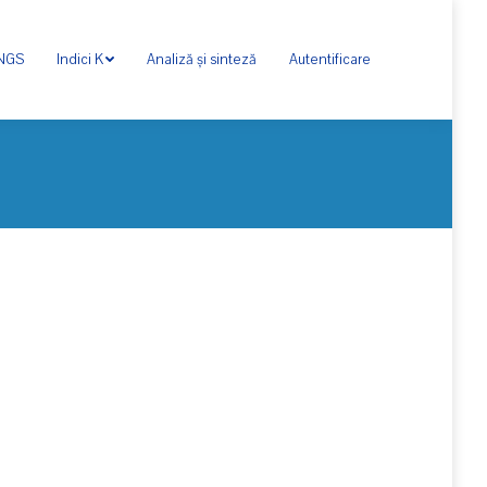
ONGS
Indici K
Analiză și sinteză
Autentificare