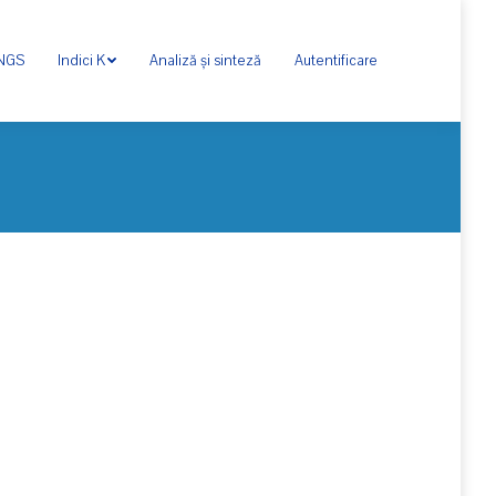
ONGS
Indici K
Analiză și sinteză
Autentificare