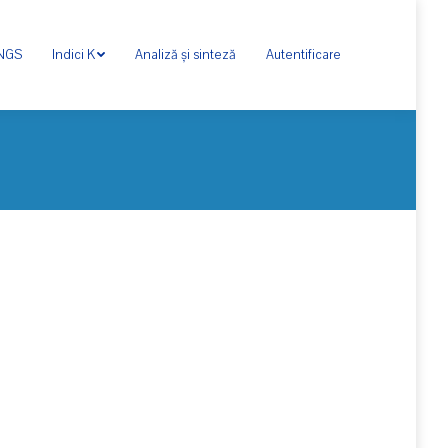
ONGS
Indici K
Analiză și sinteză
Autentificare