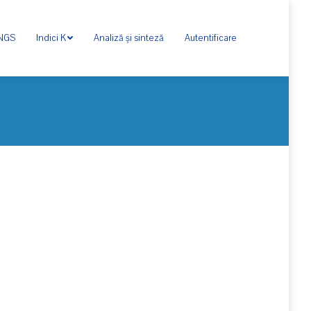
ONGS
Indici K
Analiză și sinteză
Autentificare