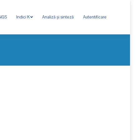
ONGS
Indici K
Analiză și sinteză
Autentificare