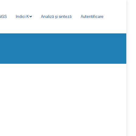
ONGS
Indici K
Analiză și sinteză
Autentificare