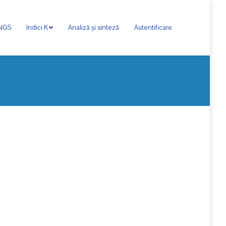
ONGS
Indici K
Analiză și sinteză
Autentificare