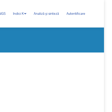
ONGS
Indici K
Analiză și sinteză
Autentificare