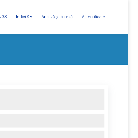
ONGS
Indici K
Analiză și sinteză
Autentificare