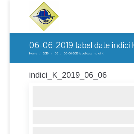
06-06-2019 tabel date indici 
You are here:
Home
2019
06
06-06-2019 tabel date indici K
indici_K_2019_06_06