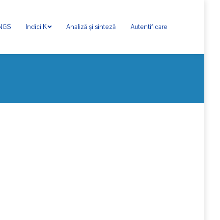
ONGS
Indici K
Analiză și sinteză
Autentificare