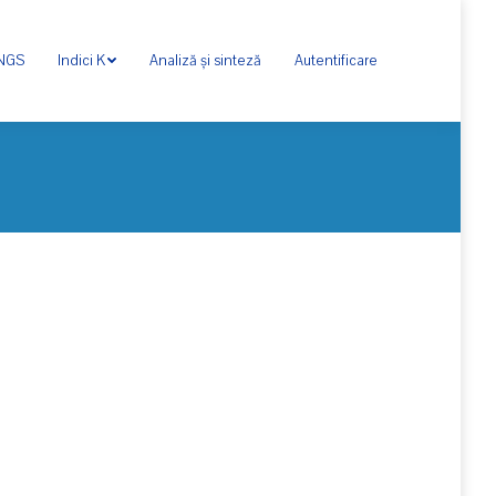
ONGS
Indici K
Analiză și sinteză
Autentificare