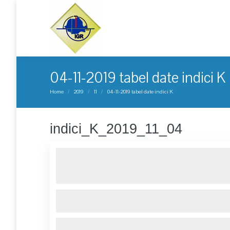
04-11-2019 tabel date indici K
You are here:
Home
2019
11
04-11-2019 tabel date indici K
indici_K_2019_11_04