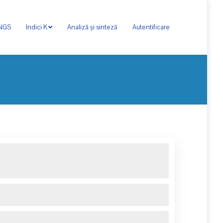
ONGS
Indici K
Analiză și sinteză
Autentificare