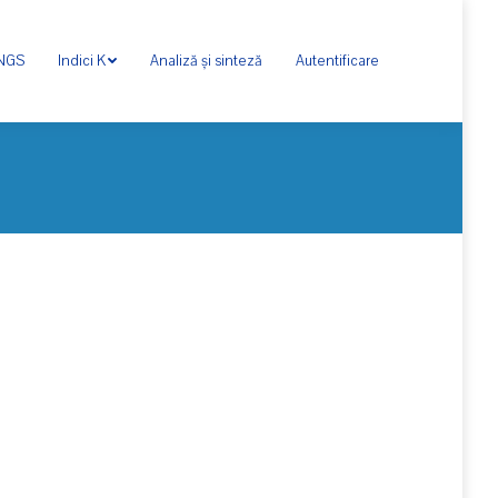
ONGS
Indici K
Analiză și sinteză
Autentificare