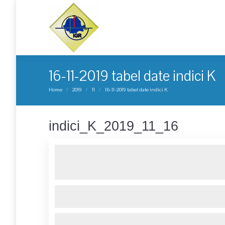
16-11-2019 tabel date indici K
You are here:
Home
2019
11
16-11-2019 tabel date indici K
indici_K_2019_11_16