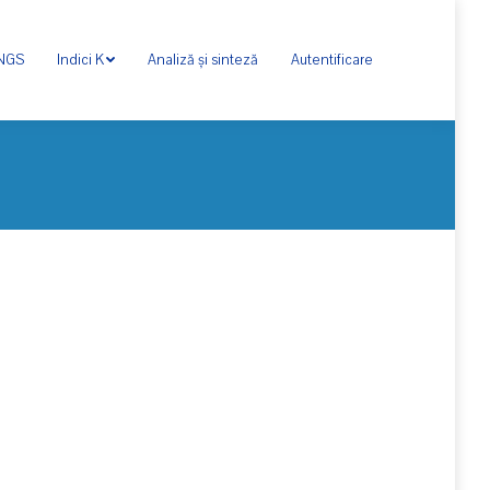
ONGS
Indici K
Analiză și sinteză
Autentificare