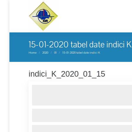
15-01-2020 tabel date indici K
You are here:
Home
2020
01
15-01-2020 tabel date indici K
indici_K_2020_01_15