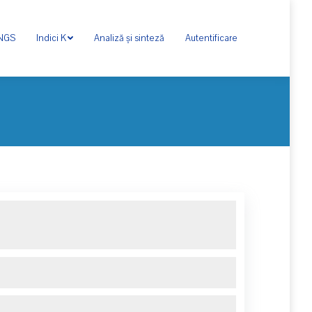
ONGS
Indici K
Analiză și sinteză
Autentificare