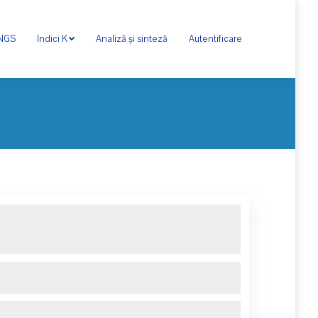
ONGS
Indici K
Analiză și sinteză
Autentificare