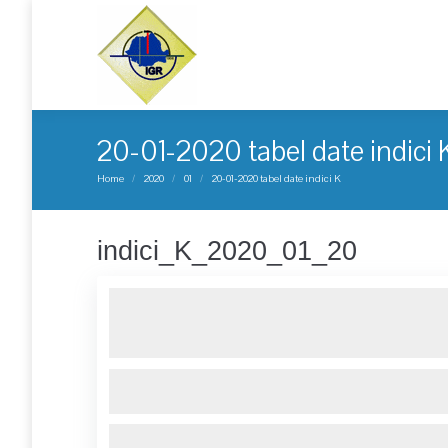
20-01-2020 tabel date indici 
You are here:
Home
2020
01
20-01-2020 tabel date indici K
indici_K_2020_01_20