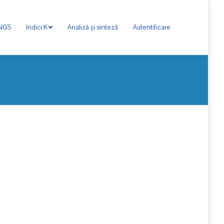
ONGS
Indici K
Analiză și sinteză
Autentificare