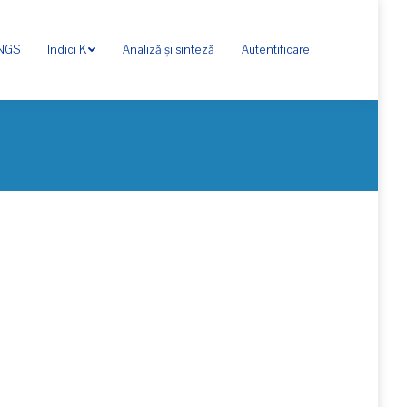
ONGS
Indici K
Analiză și sinteză
Autentificare