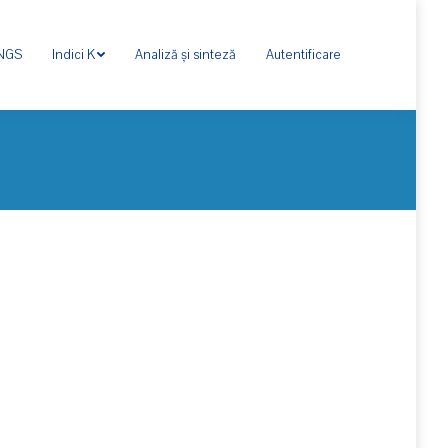
ONGS
Indici K
Analiză și sinteză
Autentificare