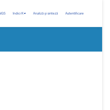
ONGS
Indici K
Analiză și sinteză
Autentificare