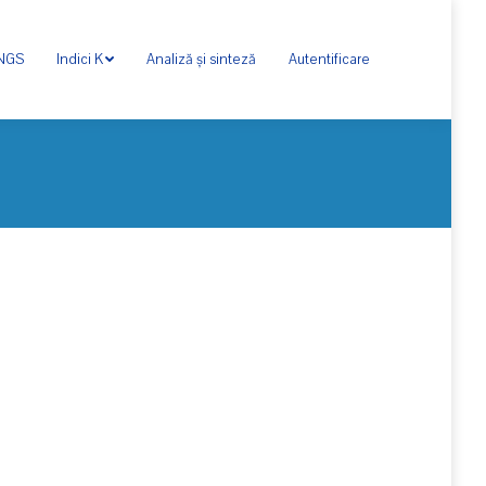
ONGS
Indici K
Analiză și sinteză
Autentificare