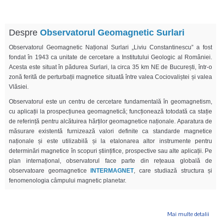
Despre
Observatorul Geomagnetic Surlari
Observatorul Geomagnetic Național Surlari „Liviu Constantinescu” a fost
fondat în 1943 ca unitate de cercetare a Institutului Geologic al României.
Acesta este situat în pădurea Surlari, la circa 35 km NE de București, într-o
zonă ferită de perturbații magnetice situată între valea Cociovaliștei și valea
Vlăsiei.
Observatorul este un centru de cercetare fundamentală în geomagnetism,
cu aplicații la prospecțiunea geomagnetică; funcționează totodată ca stație
de referință pentru alcătuirea hărților geomagnetice naționale. Aparatura de
măsurare existentă furnizează valori definite ca standarde magnetice
naționale și este utilizabilă și la etalonarea altor instrumente pentru
determinări magnetice în scopuri științifice, prospective sau alte aplicații. Pe
plan internațional, observatorul face parte din rețeaua globală de
observatoare geomagnetice
INTERMAGNET
, care studiază structura și
fenomenologia câmpului magnetic planetar.
Mai multe detalii