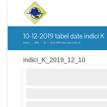
10-12-2019 tabel date indici K
You are here:
Home
2019
12
10-12-2019 tabel date indici K
indici_K_2019_12_10