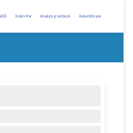
ONGS
Indici K
Analiză și sinteză
Autentificare