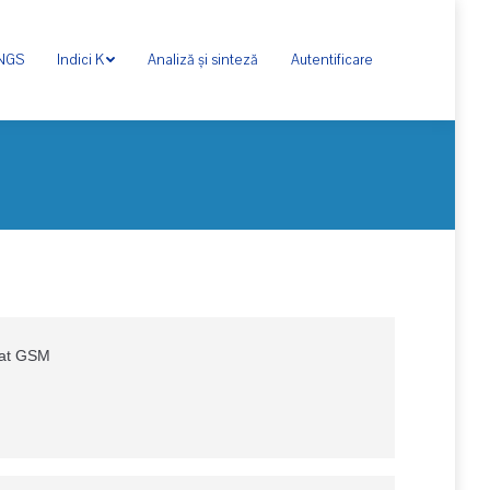
ONGS
Indici K
Analiză și sinteză
Autentificare
rat GSM