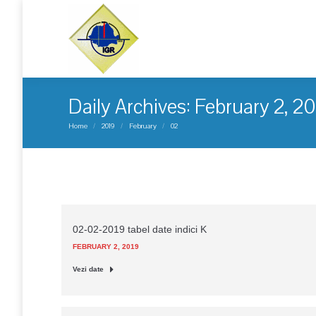
Daily Archives:
February 2, 2
You are here:
Home
2019
February
02
02-02-2019 tabel date indici K
FEBRUARY 2, 2019
Vezi date