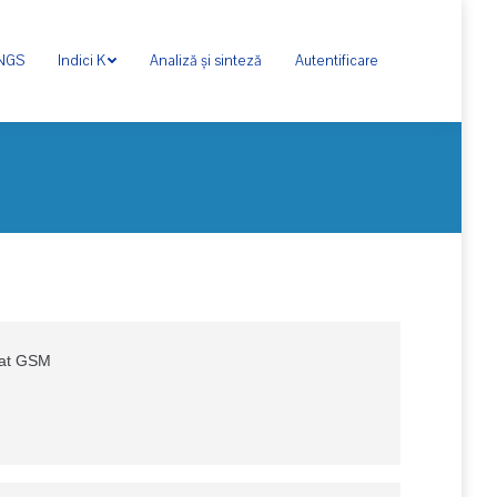
ONGS
Indici K
Analiză și sinteză
Autentificare
rat GSM