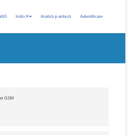
ONGS
Indici K
Analiză și sinteză
Autentificare
rat GSM