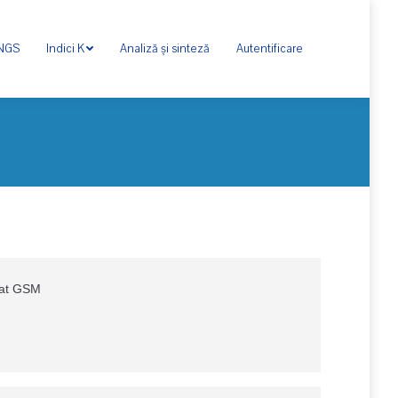
ONGS
Indici K
Analiză și sinteză
Autentificare
rat GSM